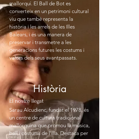
mallorquí. El Ball de Bot es
converteix en un petrimoni cultural
viu que també representa la
història i les arrels de les Illes
Balears, i és una manera de
preservar i transmetre a les
generacions futures les costums i
valors dels seus avantpassats.
Història
El nostre llegat
Sarau Alcudienc, fundat el 1978, és
un centre de cultura tradicional
mallorquina que promou la música,
ball i costums de l'illa. Destaca per