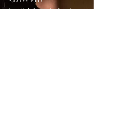
Sarau del Futur
La visió de Sarau Alcudienc és
continuar sent una institució líder
en la preservació i promoció de la
cultura tradicional mallorquina.
Busquem inspirar i involucrar noves
generacions per garantir la
continuïtat de les nostres arrels
culturals, fomentant la música, el
ball i la llengua catalana. Amb un
enfocament inclusiu i innovador,
aspirem a seguir expandint la
nostra influència i contribuir al
creixent reconeixement de la
riquesa de la cultura tradicional de
Mallorca.