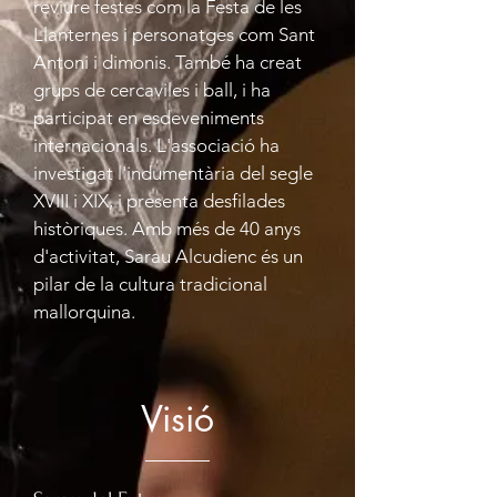
reviure festes com la Festa de les
Llanternes i personatges com Sant
Antoni i dimonis. També ha creat
grups de cercaviles i ball, i ha
participat en esdeveniments
internacionals. L'associació ha
investigat l'indumentària del segle
XVIII i XIX, i presenta desfilades
històriques. Amb més de 40 anys
d'activitat, Sarau Alcudienc és un
pilar de la cultura tradicional
mallorquina.
Visió